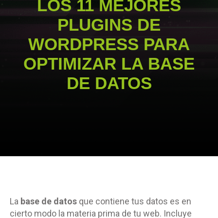
LOS 11 MEJORES
PLUGINS DE
WORDPRESS PARA
OPTIMIZAR LA BASE
DE DATOS
La
base de datos
que contiene tus datos es en
cierto modo la materia prima de tu web. Incluye