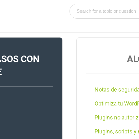
ASOS CON
AL
E
Notas de segurid
Optimiza tu Wor
Plugins no autori
Plugins, scripts y