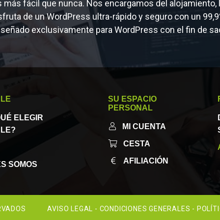
ás fácil que nunca. Nos encargamos del alojamiento, la
fruta de un WordPress ultra-rápido y seguro con un 99,9
iseñado exclusivamente para WordPress con el fin de sac
LE
SU ESPACIO
PERSONAL
UÉ ELEGIR
MI CUENTA
LE?
CESTA
AFILIACIÓN
ES SOMOS
ERVADOS
AVISO LEGAL
CONDICIONES GENERALES
POLÍT