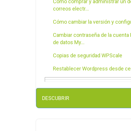
Cómo comprar y administrar un d
correos electr...
Cómo cambiar la versión y confi
Cambiar contraseña de la cuenta 
de datos My...
Copias de seguridad WPScale
Restablecer Wordpress desde ce
Utilización de clones de WordPre
Clon como un nuevo Wordpress
DESCUBRIR
Modo experto en WPScale: Gesti
con WP-CLI y ...
Consola Webmaster WPScale