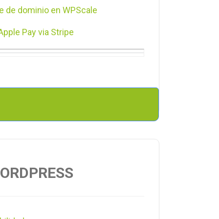
e de dominio en WPScale
Apple Pay via Stripe
S) Let's Encrypt en WPScale
icada
a Wordpress
Newsletter en WPScale
ecciones en WPScale
ORDPRESS