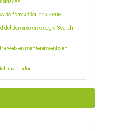
bilidades
s de forma fácil con SRDB
dad del dominio en Google Search
ra web en mantenimiento en
 del navegador
omática de plugins
transferencias de dominio desde
a o Plugin por FTP
ón anterior (plugin)