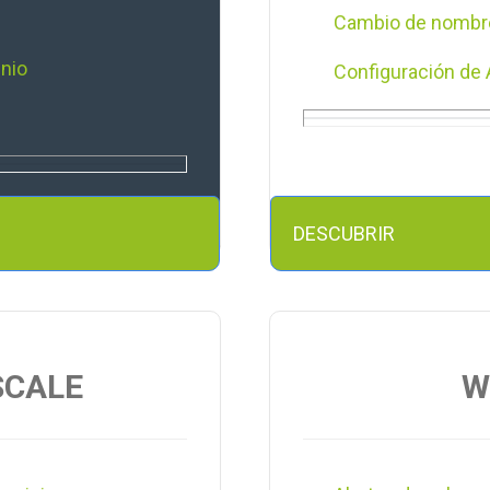
Cambio de nombr
nio
Configuración de 
Uso de SSL (HTTP
Scale
Qué es una IP ded
Crear un CDN par
DESCUBRIR
Cómo enviar las 
Establecer redir
SCALE
W