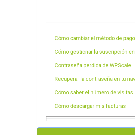
Gestión FTP WPScale
Gestión de bases de datos des
Optimización de la base de datos
Cómo cambiar el método de pago
Cómo revisar los registros de er
Cómo gestionar la suscripción e
Contraseña perdida de WPScale
Recuperar la contraseña en tu na
Cómo saber el número de visitas
Cómo descargar mis facturas