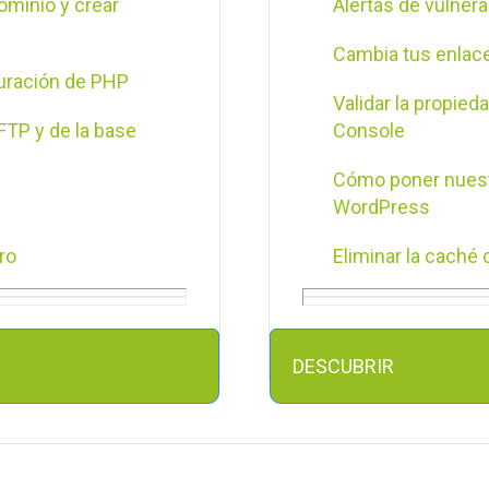
ominio y crear
Alertas de vulnera
Cambia tus enlace
guración de PHP
Validar la propie
FTP y de la base
Console
Cómo poner nuest
WordPress
ro
Eliminar la caché
ss
Actualización aut
Cambio de DNS y 
DESCUBRIR
WordPress.co...
ona tu WordPress
Actualizar un Tem
Volver a una versi