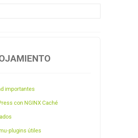
OJAMIENTO
ad importantes
dPress con NGINX Caché
zados
 mu-plugins útiles