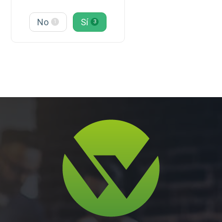
No
Sí
1
3