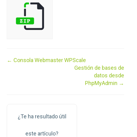
Navegación
← Consola Webmaster WPScale
de
Gestión de bases de
documentos
datos desde
PhpMyAdmin →
¿Te ha resultado útil
este artículo?