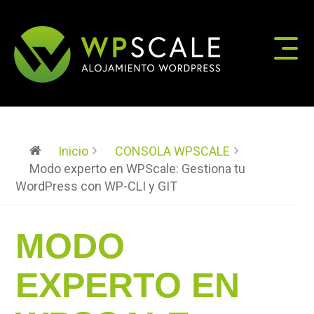
Inicio
CONSOLA WPSCALE
Modo experto en WPScale: Gestiona tu
WordPress con WP-CLI y GIT
MODO
EXPERTO EN