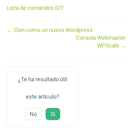
Lista de comandos GIT
Navegación
← Clon como un nuevo Wordpress
de
Consola Webmaster
documentos
WPScale →
¿Te ha resultado útil
este artículo?
No
Sí