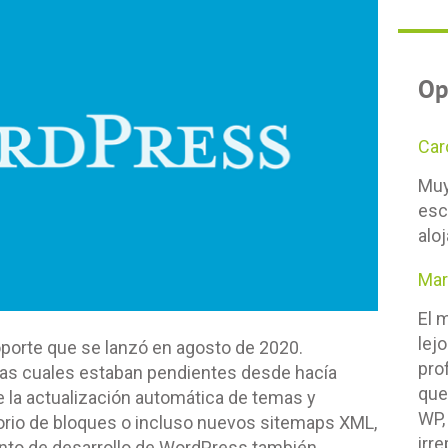
Op
Car
Muy
esc
alo
Ma
El 
lej
porte que se lanzó en agosto de 2020.
pro
las cuales estaban pendientes desde hacía
que
 la actualización automática de temas y
WP,
torio de bloques o incluso nuevos sitemaps XML,
irr
ento de desarrollo de WordPress también