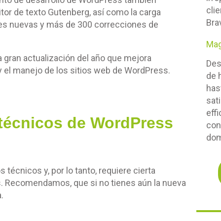
cli
tor de texto Gutenberg, así como la carga
Bra
ones nuevas y más de 300 correcciones de
Mag
a gran actualización del año que mejora
Des
 y el manejo de los sitios web de WordPress.
de 
has
sat
eff
 técnicos de WordPress
con
dom
écnicos y, por lo tanto, requiere cierta
es. Recomendamos, que si no tienes aún la nueva
a.