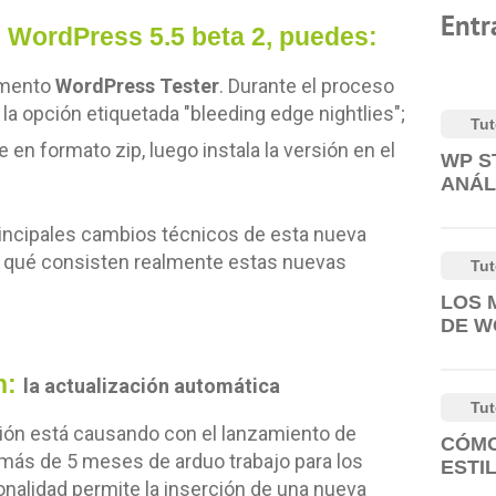
Entr
n WordPress 5.5 beta 2, puedes:
emento
WordPress Tester
. Durante el proceso
 la opción etiquetada "bleeding edge nightlies";
Tut
en formato zip, luego instala la versión en el
WP S
ANÁL
rincipales cambios técnicos de esta nueva
 qué consisten realmente estas nuevas
Tut
LOS 
DE W
n:
la actualización automática
Tut
ción está causando con el lanzamiento de
CÓMO
 más de 5 meses de arduo trabajo para los
ESTI
nalidad permite la inserción de una nueva